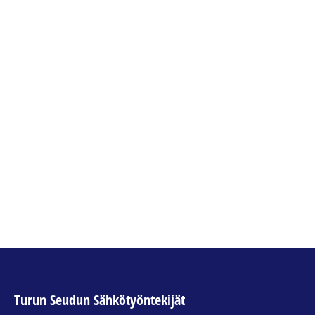
Työehtosopimukset
sahko41
,
työehtosopimus
By
MikaK
14.11.2018
Sähköliitto neuvottelee ja solmii kaikkiaan 12
alakohtaista sähköisten alojen
työehtosopimusta, mm. Energia-, ICT- ja
verkostoala, Sähköistys- ja sähköasennusala
Turun Seudun Sähkötyöntekijät