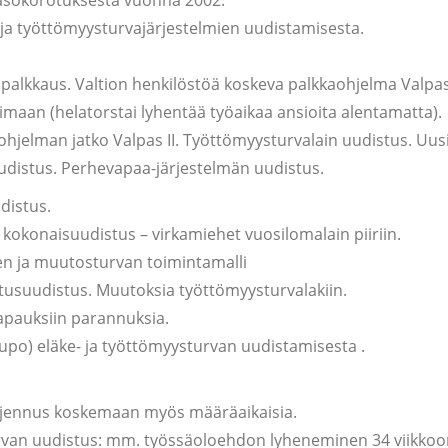
asokorotuksesta vuonna 2002.
 ja työttömyysturvajärjestelmien uudistamisesta.
palkkaus. Valtion henkilöstöä koskeva palkkaohjelma Valpas 
imaan (helatorstai lyhentää työaikaa ansioita alentamatta).
ohjelman jatko Valpas II. Työttömyysturvalain uudistus. Uus
uudistus. Perhevapaa-järjestelmän uudistus.
distus.
 kokonaisuudistus – virkamiehet vuosilomalain piiriin.
sen ja muutosturvan toimintamalli
tusuudistus. Muutoksia työttömyysturvalakiin.
pauksiin parannuksia.
itupo) eläke- ja työttömyysturvan uudistamisesta .
ajennus koskemaan myös määräaikaisia.
rvan uudistus: mm. työssäoloehdon lyheneminen 34 viikkoo