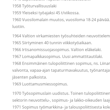
1958 Työturvallisuuslaki
1959 Yleiseksi työajaksi 45 t/viikossa.
1960 Vuosilomalain muutos, vuosiloma 18-24 päivää.
luotiin.
1964 Valtion virkamiesten työsuhteiden neuvottelemi
1965 Siirtyminen 40 tunnin viikkotyöaikaan.
1966 Irtisanomissuojasopimus. Valtion eläkelaki.
1967 Lomapalkkasopimus. Uusi ammattitautilaki.
1968 Ensimmäinen tulopoliittinen sopimus, ns. Liinam
valvonta, vapaa-ajan tapaturmavakuutus, työnantajat
jäsenten palkoista.
1969 Luottamusmiessopimus.
1970 Työsopimuslain uudistus. Toinen tulopoliittinen 
sektorin neuvottelu-, sopimus- ja lakko-oikeuden laa
1971 Sopimus työmarkkina- ja talouspoliittisesta ko