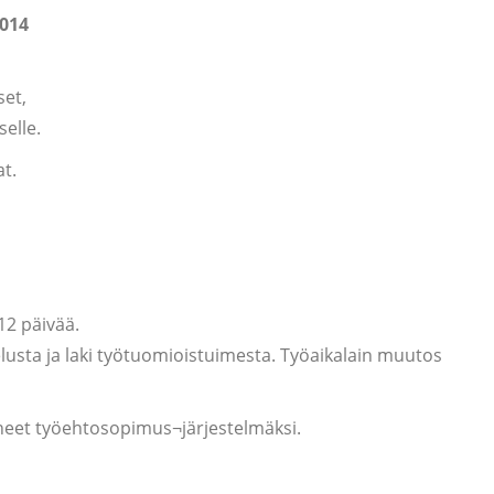
2014
set,
selle.
t.
12 päivää.
elusta ja laki työtuomioistuimesta. Työaikalain muutos
eet työehtosopimus¬järjestelmäksi.