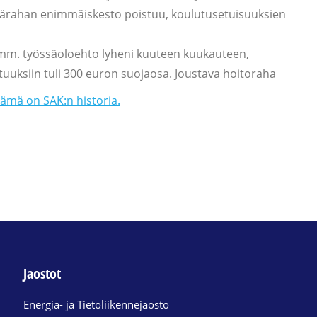
ivärahan enimmäiskesto poistuu, koulutusetuisuuksien
 mm. työssäoloehto lyheni kuuteen kuukauteen,
uuksiin tuli 300 euron suojaosa. Joustava hoitoraha
ämä on SAK:n historia.
Jaostot
Energia- ja Tietoliikennejaosto