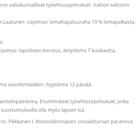
rin valtakunnalliset työehtosopimukset. Valtion sektorin
en-Laatunen -sopimus: lomaltapaluuraha 10 % lomapalkasta,
i.
pimus: lapsilisien korotus, äitiysloma 7 kuukautta,
oma vuosilomalakiin. Isyysloma 12 päivää.
a vanhempainloma. Ensimmäiset työehtosopimukset, jotka
n suostumuksella olla myös lapsen isä.
u, ns. Pekkanen I. Ansiosidonnaisen sosiaaliturvan parannus