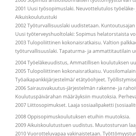
2000 Sopimus ansiosidonnaisen työttömyysturvan t
2001 Uusi työsopimuslaki. Neuvottelutulos työeläke-
Aikuiskoulutustuki
2002 Työturvallisuuslaki uudistetaan. Kuntoutusajan 
Uusi työterveyshuoltolaki: Sopimus helatorstaista vo
2003 Tulopoliittinen kokonaisratkaisu. Valtion palkka
työturvallisuuslaki. Tapaturma- ja ammattitautilain 
2004 Työeläkeuudistus, Ammatillisen koulutuksen uu
2005 Tulopoliittinen kokonaisratkaisu. Vuosilomalain
Työaikapankkijärjestelmä/ etätyöohjeet. Työllistymi
2006 Sairausvakuutus-järjestelmän rakenne- ja rahoi
Koulutuspäivärahan määräyksiin muutoksia. Perheva
2007 Liittosopimukset. Laaja sosiaalipaketti (sosiaal
2008 Oppisopimuskoulutuksen etuihin muutoksia.
2009 Aikuiskoulutustuen uudistus. Muutosturvan la
2010 Vuorotteluvapaa vakinaistetaan. Työttömyystu