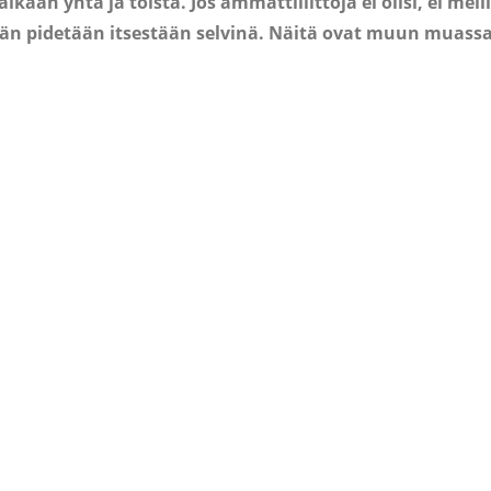
aan yhtä ja toista. Jos ammattiliittoja ei olisi, ei meil
änään pidetään itsestään selvinä. Näitä ovat muun muass