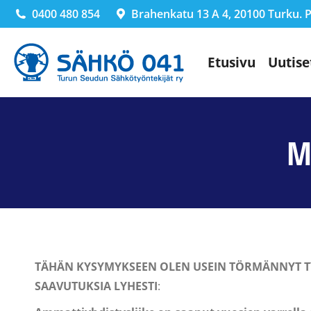
0400 480 854
Brahenkatu 13 A 4, 20100 Turku. Pä
Etusivu
Uutise
M
TÄHÄN KYSYMYKSEEN OLEN USEIN TÖRMÄNNYT 
SAAVUTUKSIA LYHESTI
: