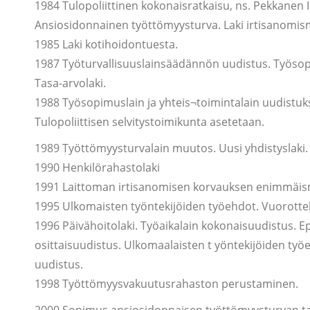
1984 Tulopoliittinen kokonaisratkaisu, ns. Pekkanen I
Ansiosidonnainen työttömyysturva. Laki irtisanomis
1985 Laki kotihoidontuesta.
1987 Työturvallisuuslainsäädännön uudistus. Työsopim
Tasa-arvolaki.
1988 Työsopimuslain ja yhteis¬toimintalain uudistukse
Tulopoliittisen selvitystoimikunta asetetaan.
1989 Työttömyysturvalain muutos. Uusi yhdistyslaki.
1990 Henkilörahastolaki
1991 Laittoman irtisanomisen korvauksen enimmäis
1995 Ulkomaisten työntekijöiden työehdot. Vuorottel
1996 Päivähoitolaki. Työaikalain kokonaisuudistus. Ep
osittaisuudistus. Ulkomaalaisten t yöntekijöiden työ
uudistus.
1998 Työttömyysvakuutusrahaston perustaminen.