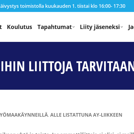
ivystys toimistolla kuukauden 1. tiistai klo 16:00- 17:30
t
Koulutus
Tapahtumat
Liity jäseneksi
Ja
IHIN LIITTOJA TARVITAAN
TYÖMAAKÄYNNEILLÄ
.
ALLE
LISTATTUNA
AY-LIIKKEEN