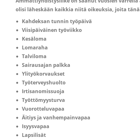
Ammattiyhdistysliike on saanut vuosien varrella aik
olisi läheskään kaikkia niitä oikeuksia, joita t
Kahdeksan tunnin työpäivä
Viisipäiväinen työviikko
Kesäloma
Lomaraha
Talviloma
Sairausajan palkka
Ylityökorvaukset
Työterveyshuolto
Irtisanomissuoja
Työttömyysturva
Vuorotteluvapaa
Äitiys ja vanhempainvapaa
Isyysvapaa
Lapsilisät