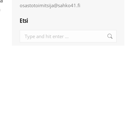
lä
osastotoimitsija@sahko41.fi
a
Etsi
Search: