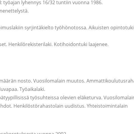
I: työajan lyhennys 16/32 tuntiin vuonna 1986.
menettelystä.
uslakiin syrjintäkielto työhönotossa. Aikuisten opintotuki
t. Henkilörekisterilaki. Kotihoidontuki laajenee.
määrän nosto. Vuosilomalain muutos. Ammattikoulutusrah
uvapaa. Työaikalaki.
ätyypillisissä työsuhteissa olevien eläketurva. Vuosilomalai
ehdot. Henkilöstörahastolain uudistus. Yhteistoimintalain