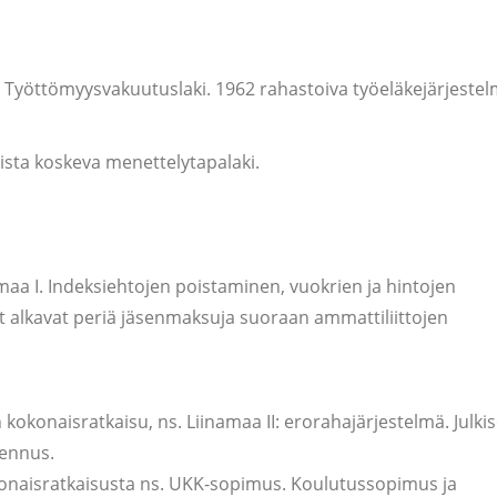
 Työttömyysvakuutuslaki. 1962 rahastoiva työeläkejärjeste
sta koskeva menettelytapalaki.
aa I. Indeksiehtojen poistaminen, vuokrien ja hintojen
 alkavat periä jäsenmaksuja suoraan ammattiliittojen
kokonaisratkaisu, ns. Liinamaa II: erorahajärjestelmä. Julki
jennus.
konaisratkaisusta ns. UKK-sopimus. Koulutussopimus ja