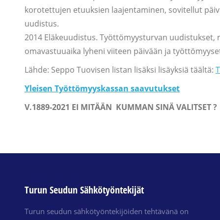
korotettujen etuuksien laajentaminen, sovitellut pä
uudistus.
2014 Eläkeuudistus. Työttömyysturvan uudistukset,
omavastuuaika lyheni viiteen päivään ja työttömyyset
Lähde: Seppo Tuovisen listan lisäksi lisäyksiä täältä:
T
Yleisen Työttömyyskassan saavutukset
V.1889-2021 EI MITÄÄN KUMMAN SINÄ VALITSET ?
Turun Seudun Sähkötyöntekijät
Turun seudun sähkötyöntekijöiden tehtävänä on