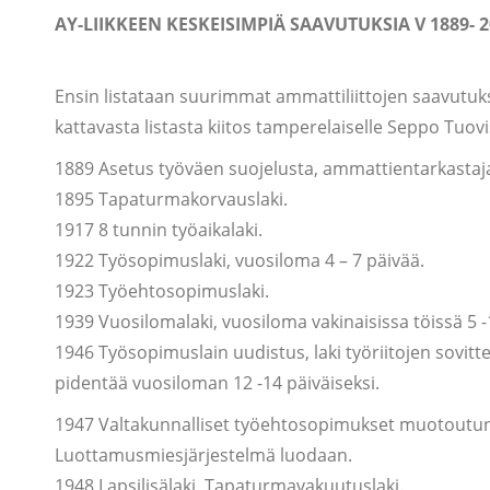
AY-LIIKKEEN KESKEISIMPIÄ SAAVUTUKSIA V 1889- 
Ensin listataan suurimmat ammattiliittojen saavutuk
kattavasta listasta kiitos tamperelaiselle Seppo Tuovi
1889 Asetus työväen suojelusta, ammattientarkastaja
1895 Tapaturmakorvauslaki.
1917 8 tunnin työaikalaki.
1922 Työsopimuslaki, vuosiloma 4 – 7 päivää.
1923 Työehtosopimuslaki.
1939 Vuosilomalaki, vuosiloma vakinaisissa töissä 5 -
1946 Työsopimuslain uudistus, laki työriitojen sovitt
pidentää vuosiloman 12 -14 päiväiseksi.
1947 Valtakunnalliset työehtosopimukset muotoutun
Luottamusmiesjärjestelmä luodaan.
1948 Lapsilisälaki. Tapaturmavakuutuslaki.