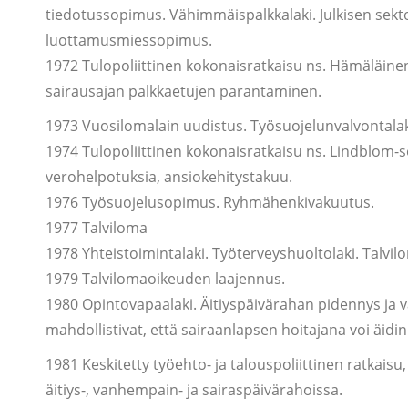
tiedotussopimus. Vähimmäispalkkalaki. Julkisen sekto
luottamusmiessopimus.
1972 Tulopoliittinen kokonaisratkaisu ns. Hämäläin
sairausajan palkkaetujen parantaminen.
1973 Vuosilomalain uudistus. Työsuojelunvalvontalak
1974 Tulopoliittinen kokonaisratkaisu ns. Lindblom-so
verohelpotuksia, ansiokehitystakuu.
1976 Työsuojelusopimus. Ryhmähenkivakuutus.
1977 Talviloma
1978 Yhteistoimintalaki. Työterveyshuoltolaki. Talvil
1979 Talvilomaoikeuden laajennus.
1980 Opintovapaalaki. Äitiyspäivärahan pidennys j
mahdollistivat, että sairaanlapsen hoitajana voi äidi
1981 Keskitetty työehto- ja talouspoliittinen ratkais
äitiys-, vanhempain- ja sairaspäivärahoissa.