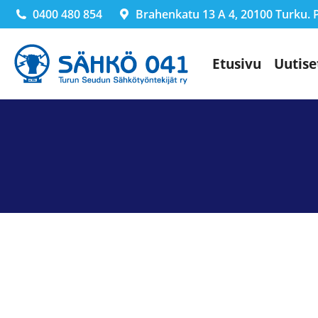
0400 480 854
Brahenkatu 13 A 4, 20100 Turku. Pä
Etusivu
Uutise