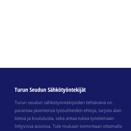
Turun Seudun Sähkötyöntekijät
Turun seudun sähkötyöntekijöiden tehtävänä on
parantaa jäsentensä työsuhteiden ehtoja, tarjota alan
tietoa ja koulutusta, sekä antaa tukea työelämään
liittyvissä asioissa. Tule mukaan toimintaan ottamalla