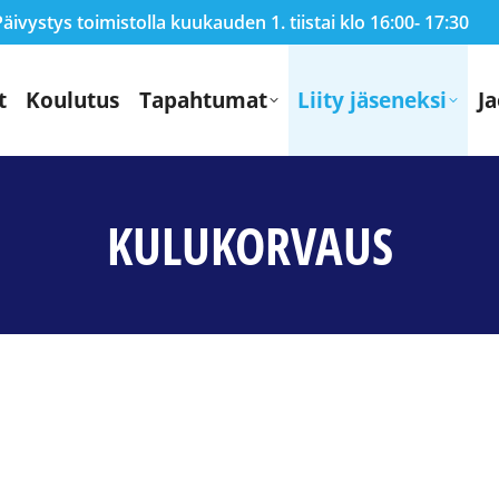
ivystys toimistolla kuukauden 1. tiistai klo 16:00- 17:30
t
Koulutus
Tapahtumat
Liity jäseneksi
Ja
KULUKORVAUS