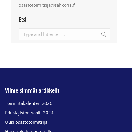
osastotoimitsija@sahko41.fi
Etsi
Search:
Viimeisimmät artikkelit
Toimintakalenteri 2026
Edustajiston vaalit 2024
Uusi osastotoimitsija
Hakuohje lomautetuille