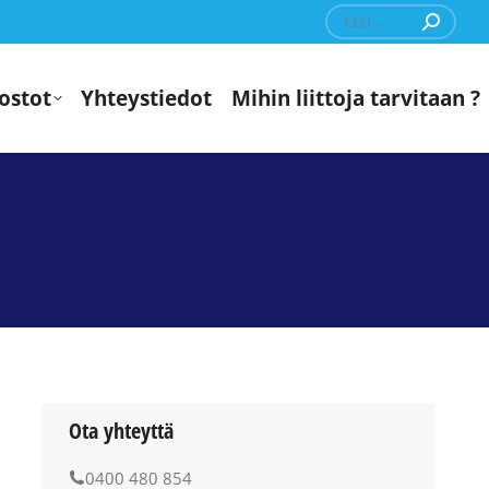
Search:
ostot
Yhteystiedot
Mihin liittoja tarvitaan ?
Ota yhteyttä
0400 480 854