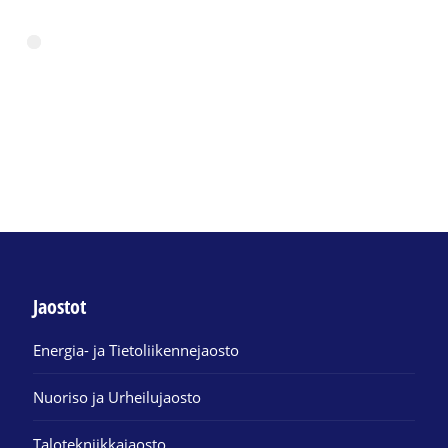
Jaostot
Energia- ja Tietoliikennejaosto
Nuoriso ja Urheilujaosto
Talotekniikkajaosto