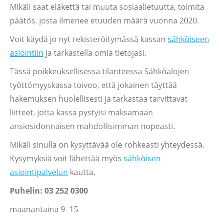
Mikäli saat eläkettä tai muuta sosiaalietuutta, toimita
päätös, josta ilmenee etuuden määrä vuonna 2020.
Voit käydä jo nyt rekisteröitymässä kassan
sähköiseen
asiointiin
ja tarkastella omia tietojasi.
Tässä poikkeuksellisessa tilanteessa Sähköalojen
työttömyyskassa toivoo, että jokainen täyttää
hakemuksen huolellisesti ja tarkastaa tarvittavat
liitteet, jotta kassa pystyisi maksamaan
ansiosidonnaisen mahdollisimman nopeasti.
Mikäli sinulla on kysyttävää ole rohkeasti yhteydessä.
Kysymyksiä voit lähettää myös
sähköisen
asiointipalvelun
kautta.
Puhelin: 03 252 0300
maanantaina 9‒15