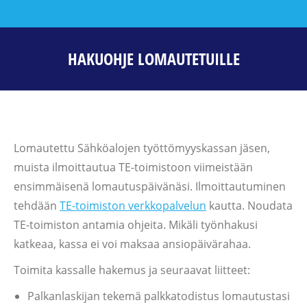
HAKUOHJE LOMAUTETUILLE
Lomautettu Sähköalojen työttömyyskassan jäsen,
muista ilmoittautua TE-toimistoon viimeistään
ensimmäisenä lomautuspäivänäsi. Ilmoittautuminen
tehdään
TE-toimiston verkkopalvelun
kautta. Noudata
TE-toimiston antamia ohjeita. Mikäli työnhakusi
katkeaa, kassa ei voi maksaa ansiopäivärahaa.
Toimita kassalle hakemus ja seuraavat liitteet:
Palkanlaskijan tekemä palkkatodistus lomautustasi