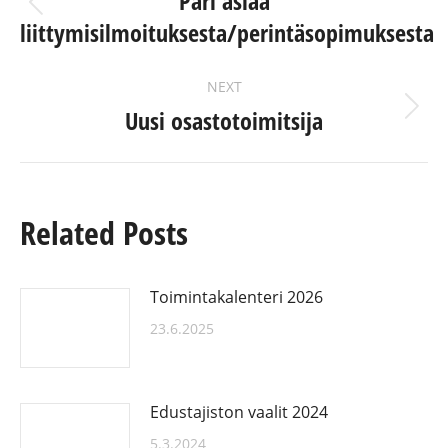
NAVIGATION
Pari asiaa
Previous
liittymisilmoituksesta/perintäsopimuksesta
post:
NEXT
Uusi osastotoimitsija
Next
post:
Related Posts
Toimintakalenteri 2026
23.6.2025
Edustajiston vaalit 2024
5.3.2024