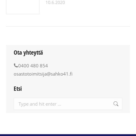
10.6.2020
Ota yhteyttä
0400 480 854
osastotoimitsija@sahko41.fi
Etsi
Search: