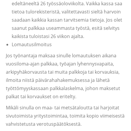
edeltäneeltä 26 työssäoloviikolta. Vaikka kassa saa
tietoa tulorekisteristä, valitettavasti sieltä harvoin
saadaan kaikkia kassan tarvitsemia tietoja. Jos olet
saanut palkkaa useammasta työstä, esitä selvitys
kaikista tuloistasi 26 viikon ajalta.
Lomautusilmoitus
Jos työnantaja maksaa sinulle lomautuksen aikana
vuosiloma-ajan palkkaa, työajan lyhennysvapaita,
arkipyhäkorvausta tai muita palkkoja tai korvauksia,
ilmoita niistä päivärahahakemuksessa ja lähetä
työttömyyskassaan palkkalaskelma, johon maksetut
palkat tai korvaukset on eritelty.
Mikäli sinulla on maa- tai metsätaloutta tai harjoitat
sivutoimista yritystoimintaa, toimita kopio viimeisestä
vahvistetusta verotuspäätöksestä.