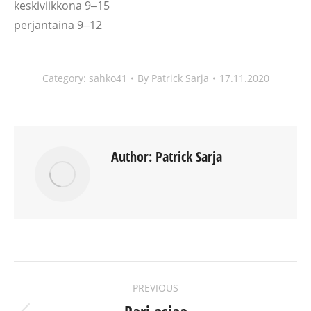
keskiviikkona 9‒15
perjantaina 9‒12
Category:
sahko41
By
Patrick Sarja
17.11.2020
Author:
Patrick Sarja
POST
PREVIOUS