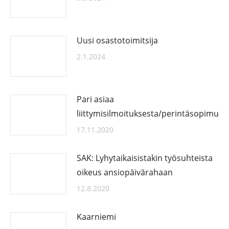
Uusi osastotoimitsija
2.1.2024
Pari asiaa
liittymisilmoituksesta/perintäsopimuks
17.11.2020
SAK: Lyhytaikaisistakin työsuhteista
oikeus ansiopäivärahaan
12.8.2020
Kaarniemi