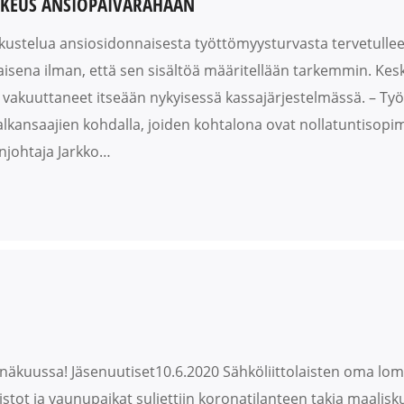
OIKEUS ANSIOPÄIVÄRAHAAN
skustelua ansiosidonnaisesta työttömyysturvasta tervetulleen
ena ilman, että sen sisältöä määritellään tarkemmin. Kes
le vakuuttaneet itseään nykyisessä kassajärjestelmässä. – Työ
alkansaajien kohdalla, joiden kohtalona ovat nollatuntisopi
njohtaja Jarkko…
näkuussa! Jäsenuutiset10.6.2020 Sähköliittolaisten oma lom
ot ja vaunupaikat suljettiin koronatilanteen takia maalisku