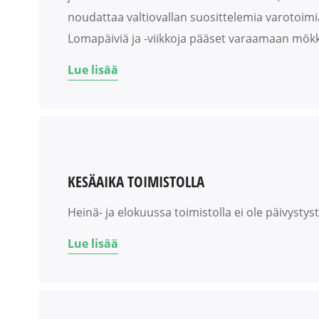
noudattaa valtiovallan suosittelemia varotoimi
Lomapäiviä ja -viikkoja pääset varaamaan mökki
Lue lisää
KESÄAIKA TOIMISTOLLA
Heinä- ja elokuussa toimistolla ei ole päivyst
Lue lisää