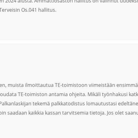
2024 alusta. Ammattiosaston hallitus on valinnut uudeksi os
erveisin Os.041 hallitus.
n, muista ilmoittautua TE-toimistoon viimeistään ensimmä
oudata TE-toimiston antamia ohjeita. Mikäli työnhakusi kat
 Palkanlaskijan tekemä palkkatodistus lomautustasi edeltänee
harvoin saadaan kaikkia kassan tarvitsemia tietoja. Jos olet 