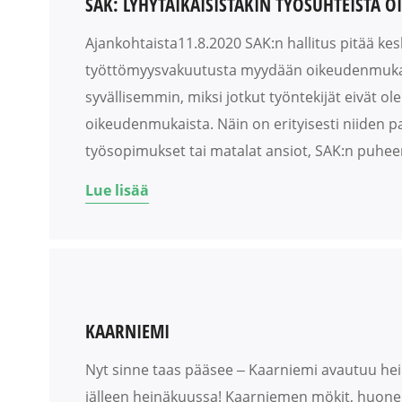
SAK: LYHYTAIKAISISTAKIN TYÖSUHTEISTA 
Ajankohtaista11.8.2020 SAK:n hallitus pitää ke
työttömyysvakuutusta myydään oikeudenmukais
syvällisemmin, miksi jotkut työntekijät eivät o
oikeudenmukaista. Näin on erityisesti niiden p
työsopimukset tai matalat ansiot, SAK:n puhee
Lue lisää
KAARNIEMI
Nyt sinne taas pääsee ‒ Kaarniemi avautuu hei
jälleen heinäkuussa! Kaarniemen mökit, huoneist