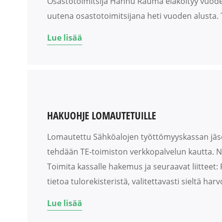
Osastotoimitsija Hannu Rauma eläköityy vuoden 
uutena osastotoimitsijana heti vuoden alusta. T
Lue lisää
HAKUOHJE LOMAUTETUILLE
Lomautettu Sähköalojen työttömyyskassan jäse
tehdään TE-toimiston verkkopalvelun kautta. N
Toimita kassalle hakemus ja seuraavat liitteet:
tietoa tulorekisteristä, valitettavasti sieltä 
Lue lisää