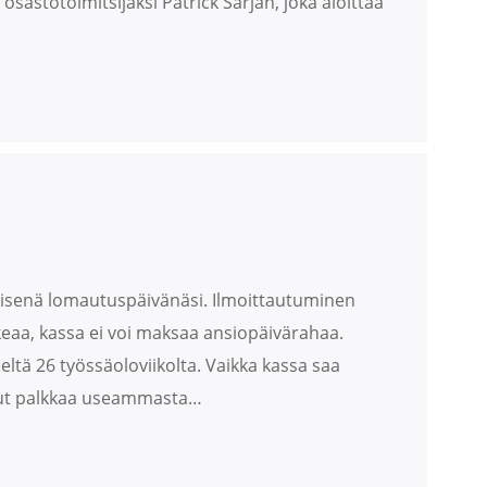
astotoimitsijaksi Patrick Sarjan, joka aloittaa
isenä lomautuspäivänäsi. Ilmoittautuminen
keaa, kassa ei voi maksaa ansiopäivärahaa.
ltä 26 työssäoloviikolta. Vaikka kassa saa
saanut palkkaa useammasta…