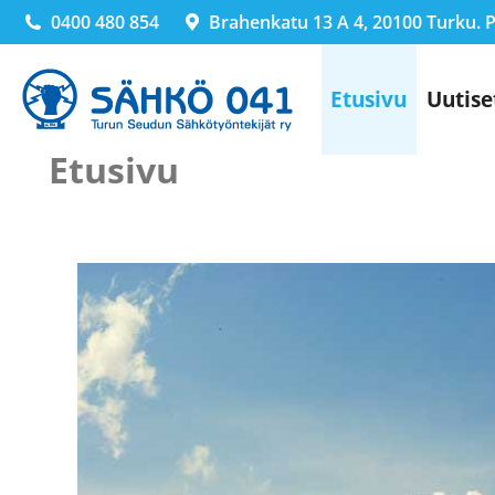
0400 480 854
Brahenkatu 13 A 4, 20100 Turku. Pä
Etusivu
Uutise
Etusivu