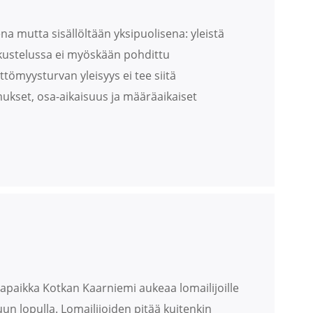
a mutta sisällöltään yksipuolisena: yleistä
kustelussa ei myöskään pohdittu
ttömyysturvan yleisyys ei tee siitä
mukset, osa-aikaisuus ja määräaikaiset
apaikka Kotkan Kaarniemi aukeaa lomailijoille
un lopulla. Lomailijoiden pitää kuitenkin