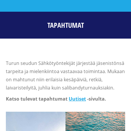
TAPAHTUMAT
Turun seudun Sähkötyöntekijät järjestää jäsenistönsä
tarpeita ja mielenkiintoa vastaavaa toimintaa. Mukaan
on mahtunut niin erilaisia kesäpäiviä, retkiä,
laivaristeilyitä, juhlia kuin salibandyturnauksiakin.
Katso tulevat tapahtumat
Uutiset
-sivulta.