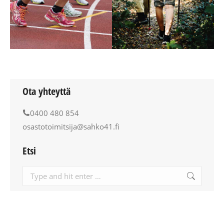
Ota yhteyttä
0400 480 854
osastotoimitsija@sahko41.fi
Etsi
Search: