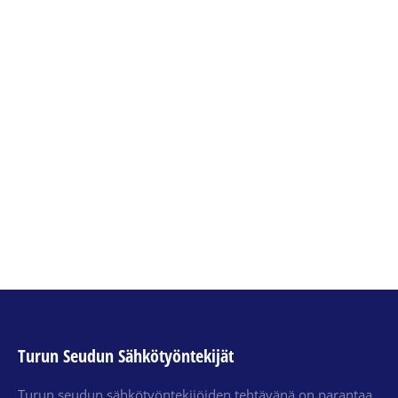
Työehtosopimukset
sahko41
,
työehtosopimus
By
MikaK
14.11.2018
Sähköliitto neuvottelee ja solmii kaikkiaan 12
alakohtaista sähköisten alojen
työehtosopimusta, mm. Energia-, ICT- ja
verkostoala, Sähköistys- ja sähköasennusala
Turun Seudun Sähkötyöntekijät
Turun seudun sähkötyöntekijöiden tehtävänä on parantaa