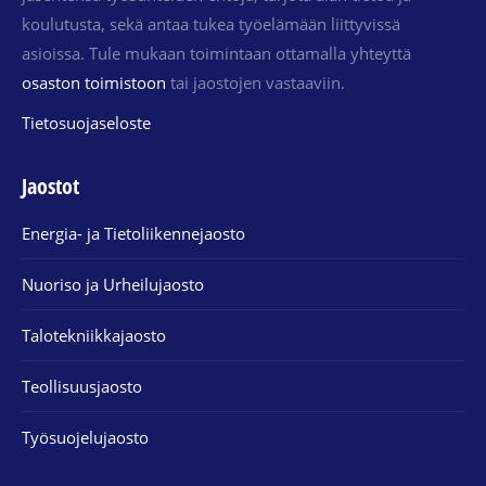
koulutusta, sekä antaa tukea työelämään liittyvissä
asioissa. Tule mukaan toimintaan ottamalla yhteyttä
osaston toimistoon
tai jaostojen vastaaviin.
Tietosuojaseloste
Jaostot
Energia- ja Tietoliikennejaosto
Nuoriso ja Urheilujaosto
Talotekniikkajaosto
Teollisuusjaosto
Työsuojelujaosto