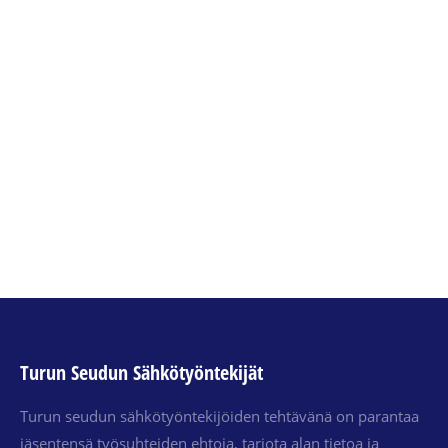
Sähköalojen työttömyyskassa
sahko41
By
MikaK
14.11.2018
Työttömyysetuuksia haetaan sähköalojen
työttömyyskassasta. Työttömyyskassalla on
myös puhelinpalvelu.
Turun Seudun Sähkötyöntekijät
Turun seudun sähkötyöntekijöiden tehtävänä on parantaa
jäsentensä työsuhteiden ehtoja, tarjota alan tietoa ja